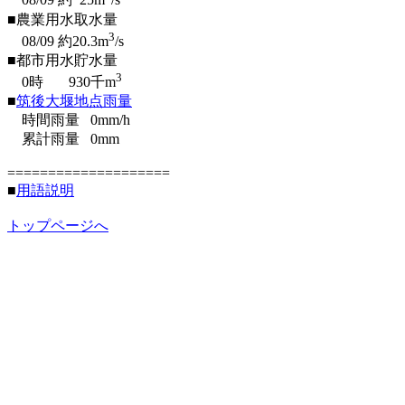
08/09
約
25
m
/s
■農業用水取水量
3
08/09
約
20.3
m
/s
■都市用水貯水量
3
0時
930
千m
■
筑後大堰地点雨量
時間雨量
0
mm/h
累計雨量
0
mm
====================
■
用語説明
トップページへ