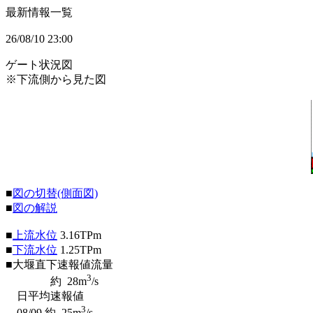
最新情報一覧
26/08/10 23:00
ゲート状況図
※下流側から見た図
■
図の切替(側面図)
■
図の解説
■
上流水位
3.16
TPm
■
下流水位
1.25
TPm
■大堰直下速報値流量
3
約
28
m
/s
日平均速報値
3